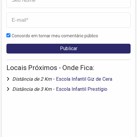
Concordo em tornar meu comentário público
Locais Próximos - Onde Fica:
Distância de 2 Km
-
Escola Infantil Giz de Cera
Distância de 3 Km
-
Escola Infantil Prestígio