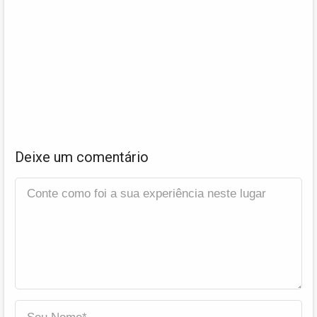
Deixe um comentário