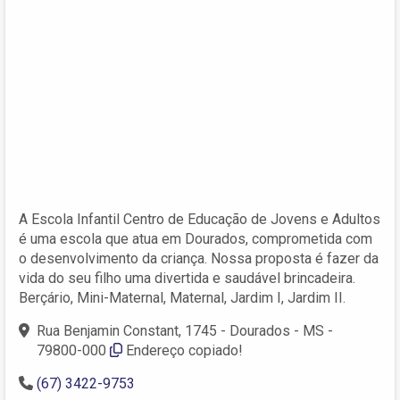
A Escola Infantil Centro de Educação de Jovens e Adultos
é uma escola que atua em Dourados, comprometida com
o desenvolvimento da criança. Nossa proposta é fazer da
vida do seu filho uma divertida e saudável brincadeira.
Berçário, Mini-Maternal, Maternal, Jardim I, Jardim II.
Rua Benjamin Constant, 1745 - Dourados - MS -
79800-000
Endereço copiado!
(67) 3422-9753