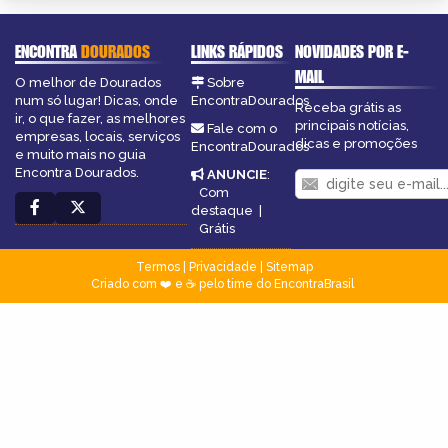
ENCONTRA
DOURADOS
LINKS RÁPIDOS
NOVIDADES POR E-
MAIL
O melhor de Dourados
Sobre
num só lugar! Dicas, onde
EncontraDourados
Receba grátis as
ir, o que fazer, as melhores
principais notícias,
Fale com o
empresas, locais, serviços
dicas e promoções
EncontraDourados
e muito mais no guia
Encontra Dourados.
ANUNCIE
:
Com
destaque
|
Grátis
Termos
|
Privacidade
|
Sitemap
Criado com ❤️ e ☕ pelo time do EncontraBrasil