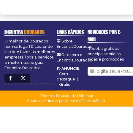
ENCONTRA
DOURADOS
LINKS RÁPIDOS
NOVIDADES POR E-
MAIL
O melhor de Dourados
Sobre
num só lugar! Dicas, onde
EncontraDourados
Receba grátis as
ir, o que fazer, as melhores
principais notícias,
Fale com o
empresas, locais, serviços
dicas e promoções
EncontraDourados
e muito mais no guia
Encontra Dourados.
ANUNCIE
:
Com
destaque
|
Grátis
Termos
|
Privacidade
|
Sitemap
Criado com ❤️ e ☕ pelo time do EncontraBrasil