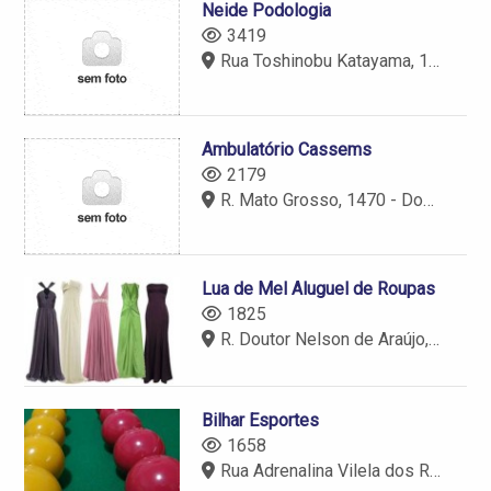
Neide Podologia
3419
Rua Toshinobu Katayama, 1440 - Dourados - MS
Ambulatório Cassems
2179
R. Mato Grosso, 1470 - Dourados - MS
Lua de Mel Aluguel de Roupas
1825
R. Doutor Nelson de Araújo, 450 - Dourados - MS - 79804-040
Bilhar Esportes
1658
Rua Adrenalina Vilela dos Reis, 475 - Dourados - MS - 79842-140