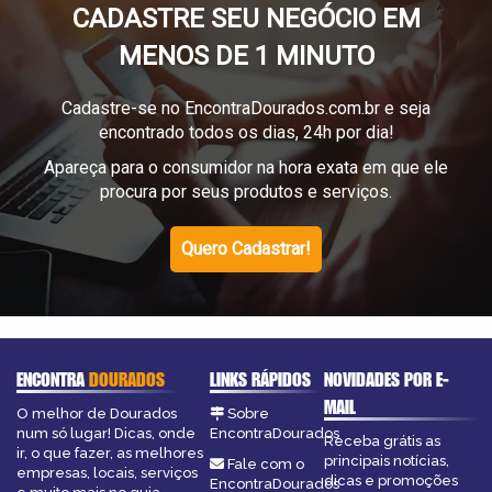
CADASTRE SEU NEGÓCIO EM
MENOS DE 1 MINUTO
Cadastre-se no EncontraDourados.com.br e seja
encontrado todos os dias, 24h por dia!
Apareça para o consumidor na hora exata em que ele
procura por seus produtos e serviços.
Quero Cadastrar!
ENCONTRA
DOURADOS
LINKS RÁPIDOS
NOVIDADES POR E-
MAIL
O melhor de Dourados
Sobre
num só lugar! Dicas, onde
EncontraDourados
Receba grátis as
ir, o que fazer, as melhores
principais notícias,
Fale com o
empresas, locais, serviços
dicas e promoções
EncontraDourados