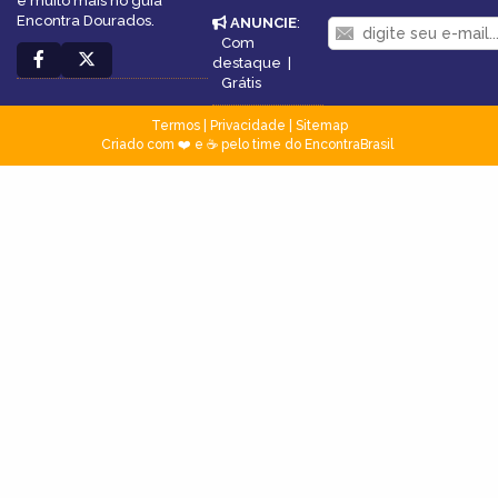
e muito mais no guia
Encontra Dourados.
ANUNCIE
:
Com
destaque
|
Grátis
Termos
|
Privacidade
|
Sitemap
Criado com ❤️ e ☕ pelo time do EncontraBrasil