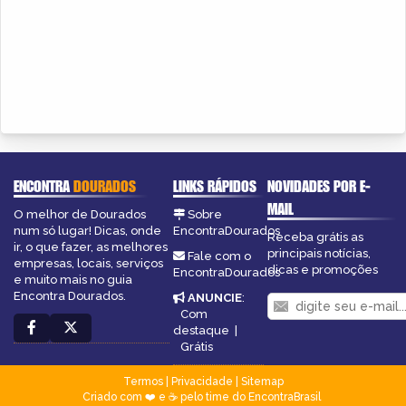
ENCONTRA
DOURADOS
LINKS RÁPIDOS
NOVIDADES POR E-
MAIL
O melhor de Dourados
Sobre
num só lugar! Dicas, onde
EncontraDourados
Receba grátis as
ir, o que fazer, as melhores
principais notícias,
Fale com o
empresas, locais, serviços
dicas e promoções
EncontraDourados
e muito mais no guia
Encontra Dourados.
ANUNCIE
:
Com
destaque
|
Grátis
Termos
|
Privacidade
|
Sitemap
Criado com ❤️ e ☕ pelo time do EncontraBrasil