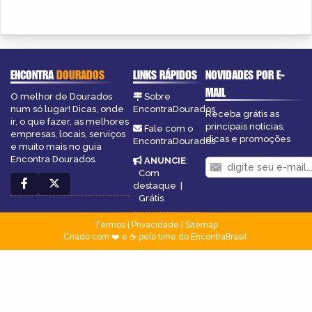
ENCONTRA
DOURADOS
LINKS RÁPIDOS
NOVIDADES POR E-
MAIL
O melhor de Dourados
Sobre
num só lugar! Dicas, onde
EncontraDourados
Receba grátis as
ir, o que fazer, as melhores
principais notícias,
Fale com o
empresas, locais, serviços
dicas e promoções
EncontraDourados
e muito mais no guia
Encontra Dourados.
ANUNCIE
:
Com
destaque
|
Grátis
Termos
|
Privacidade
|
Sitemap
Criado com ❤️ e ☕ pelo time do EncontraBrasil