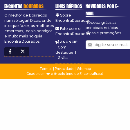
ENCONTRA
DOURADOS
LINKS RÁPIDOS
NOVIDADES POR E-
MAIL
O melhor de Dourados
Sobre
num só lugar! Dicas, onde
EncontraDourados
Receba grátis as
ir, o que fazer, as melhores
principais notícias,
Fale com o
empresas, locais, serviços
dicas e promoções
EncontraDourados
e muito mais no guia
Encontra Dourados.
ANUNCIE
:
Com
destaque
|
Grátis
Termos
|
Privacidade
|
Sitemap
Criado com ❤️ e ☕ pelo time do EncontraBrasil