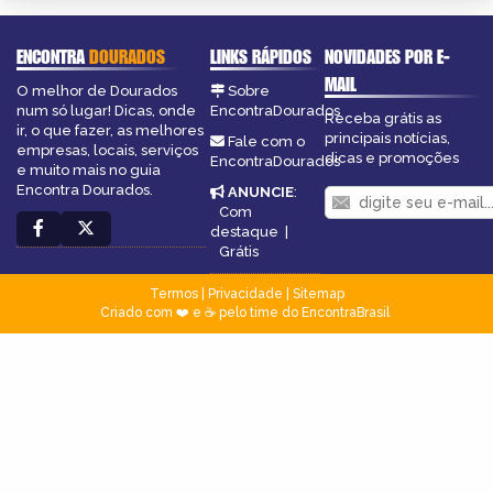
ENCONTRA
DOURADOS
LINKS RÁPIDOS
NOVIDADES POR E-
MAIL
O melhor de Dourados
Sobre
num só lugar! Dicas, onde
EncontraDourados
Receba grátis as
ir, o que fazer, as melhores
principais notícias,
Fale com o
empresas, locais, serviços
dicas e promoções
EncontraDourados
e muito mais no guia
Encontra Dourados.
ANUNCIE
:
Com
destaque
|
Grátis
Termos
|
Privacidade
|
Sitemap
Criado com ❤️ e ☕ pelo time do EncontraBrasil