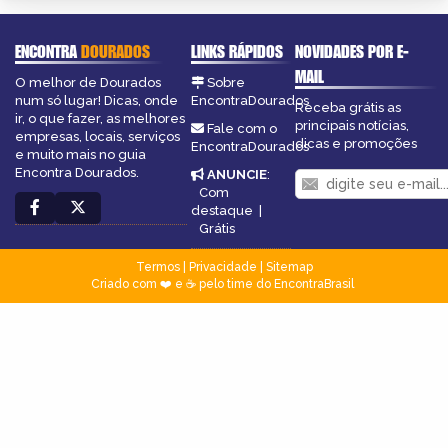
ENCONTRA
DOURADOS
LINKS RÁPIDOS
NOVIDADES POR E-
MAIL
O melhor de Dourados
Sobre
num só lugar! Dicas, onde
EncontraDourados
Receba grátis as
ir, o que fazer, as melhores
principais notícias,
Fale com o
empresas, locais, serviços
dicas e promoções
EncontraDourados
e muito mais no guia
Encontra Dourados.
ANUNCIE
:
Com
destaque
|
Grátis
Termos
|
Privacidade
|
Sitemap
Criado com ❤️ e ☕ pelo time do EncontraBrasil