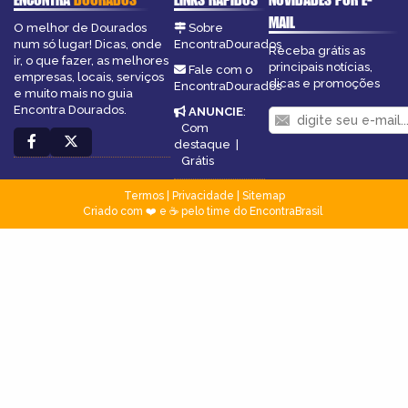
MAIL
O melhor de Dourados
Sobre
num só lugar! Dicas, onde
EncontraDourados
Receba grátis as
ir, o que fazer, as melhores
principais notícias,
Fale com o
empresas, locais, serviços
dicas e promoções
EncontraDourados
e muito mais no guia
Encontra Dourados.
ANUNCIE
:
Com
destaque
|
Grátis
Termos
|
Privacidade
|
Sitemap
Criado com ❤️ e ☕ pelo time do EncontraBrasil