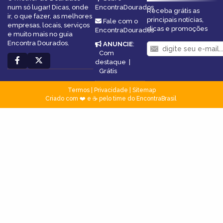
num só lugar! Dicas, onde
EncontraDourados
Receba grátis as
ir, o que fazer, as melhores
principais notícias,
Fale com o
empresas, locais, serviços
dicas e promoções
EncontraDourados
e muito mais no guia
Encontra Dourados.
ANUNCIE
:
Com
destaque
|
Grátis
Termos
|
Privacidade
|
Sitemap
Criado com ❤️ e ☕ pelo time do EncontraBrasil