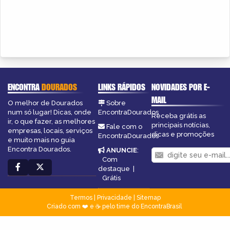
ENCONTRA
DOURADOS
LINKS RÁPIDOS
NOVIDADES POR E-
MAIL
O melhor de Dourados
Sobre
num só lugar! Dicas, onde
EncontraDourados
Receba grátis as
ir, o que fazer, as melhores
principais notícias,
Fale com o
empresas, locais, serviços
dicas e promoções
EncontraDourados
e muito mais no guia
Encontra Dourados.
ANUNCIE
:
Com
destaque
|
Grátis
Termos
|
Privacidade
|
Sitemap
Criado com ❤️ e ☕ pelo time do EncontraBrasil