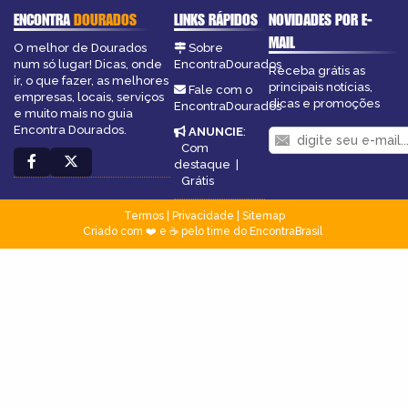
ENCONTRA
DOURADOS
LINKS RÁPIDOS
NOVIDADES POR E-
MAIL
O melhor de Dourados
Sobre
num só lugar! Dicas, onde
EncontraDourados
Receba grátis as
ir, o que fazer, as melhores
principais notícias,
Fale com o
empresas, locais, serviços
dicas e promoções
EncontraDourados
e muito mais no guia
Encontra Dourados.
ANUNCIE
:
Com
destaque
|
Grátis
Termos
|
Privacidade
|
Sitemap
Criado com ❤️ e ☕ pelo time do EncontraBrasil