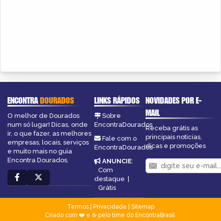
ENCONTRA
DOURADOS
LINKS RÁPIDOS
NOVIDADES POR E-
MAIL
O melhor de Dourados
Sobre
num só lugar! Dicas, onde
EncontraDourados
Receba grátis as
ir, o que fazer, as melhores
principais notícias,
Fale com o
empresas, locais, serviços
dicas e promoções
EncontraDourados
e muito mais no guia
Encontra Dourados.
ANUNCIE
:
Com
destaque
|
Grátis
Termos
|
Privacidade
|
Sitemap
Criado com ❤️ e ☕ pelo time do EncontraBrasil