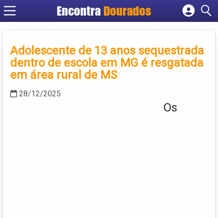
Encontra
Dourados
Cadastrar empresa
Fazer login
Adolescente de 13 anos sequestrada
Criar conta
dentro de escola em MG é resgatada
em área rural de MS
28/12/2025
Os