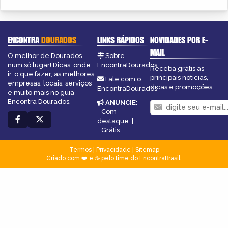
ENCONTRA
DOURADOS
LINKS RÁPIDOS
NOVIDADES POR E-
MAIL
O melhor de Dourados
Sobre
num só lugar! Dicas, onde
EncontraDourados
Receba grátis as
ir, o que fazer, as melhores
principais notícias,
Fale com o
empresas, locais, serviços
dicas e promoções
EncontraDourados
e muito mais no guia
Encontra Dourados.
ANUNCIE
:
Com
destaque
|
Grátis
Termos
|
Privacidade
|
Sitemap
Criado com ❤️ e ☕ pelo time do EncontraBrasil