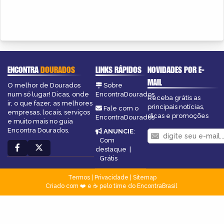
ENCONTRA
DOURADOS
LINKS RÁPIDOS
NOVIDADES POR E-
MAIL
O melhor de Dourados
Sobre
num só lugar! Dicas, onde
EncontraDourados
Receba grátis as
ir, o que fazer, as melhores
principais notícias,
Fale com o
empresas, locais, serviços
dicas e promoções
EncontraDourados
e muito mais no guia
Encontra Dourados.
ANUNCIE
:
Com
destaque
|
Grátis
Termos
|
Privacidade
|
Sitemap
Criado com ❤️ e ☕ pelo time do EncontraBrasil