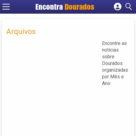
Encontra
Dourados
Cadastrar empresa
Fazer login
Arquivos
Criar conta
Encontre as
notícias
sobre
Dourados
organizadas
por Mês e
Ano: