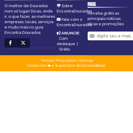
MAIL
O melhor de Dourados
Sobre
num só lugar! Dicas, onde
EncontraDourados
Receba grátis as
ir, o que fazer, as melhores
principais notícias,
Fale com o
empresas, locais, serviços
dicas e promoções
EncontraDourados
e muito mais no guia
Encontra Dourados.
ANUNCIE
:
Com
destaque
|
Grátis
Termos
|
Privacidade
|
Sitemap
Criado com ❤️ e ☕ pelo time do EncontraBrasil