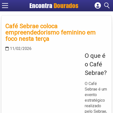
Encontra
Dourados
Cadastrar empresa
Fazer login
Café Sebrae coloca
Criar conta
empreendedorismo feminino em
foco nesta terça
11/02/2026
O que é
o Café
Sebrae?
O Café
Sebrae é um
evento
estratégico
realizado
pelo Sebrae,