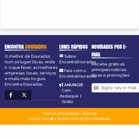
ENCONTRA
DOURADOS
LINKS RÁPIDOS
NOVIDADES POR E-
MAIL
O melhor de Dourados
Sobre
num só lugar! Dicas, onde
EncontraDourados
Receba grátis as
ir, o que fazer, as melhores
principais notícias,
Fale com o
empresas, locais, serviços
dicas e promoções
EncontraDourados
e muito mais no guia
Encontra Dourados.
ANUNCIE
:
Com
destaque
|
Grátis
Termos
|
Privacidade
|
Sitemap
Criado com ❤️ e ☕ pelo time do EncontraBrasil