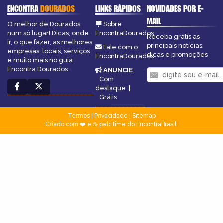
ENCONTRA
DOURADOS
LINKS RÁPIDOS
NOVIDADES POR E-
MAIL
O melhor de Dourados
Sobre
num só lugar! Dicas, onde
EncontraDourados
Receba grátis as
ir, o que fazer, as melhores
principais notícias,
Fale com o
empresas, locais, serviços
dicas e promoções
EncontraDourados
e muito mais no guia
Encontra Dourados.
ANUNCIE
:
Com
destaque
|
Grátis
Termos
|
Privacidade
|
Sitemap
Criado com ❤️ e ☕ pelo time do EncontraBrasil