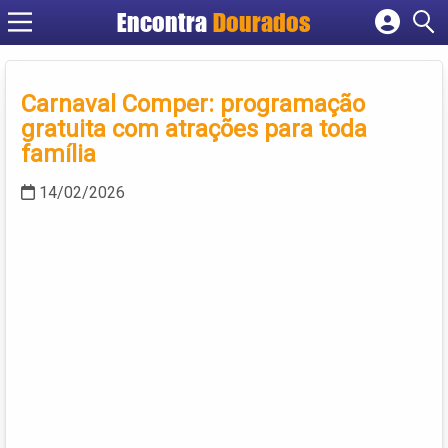
Encontra
Dourados
Cadastrar empresa
Fazer login
Carnaval Comper: programação
Criar conta
gratuita com atrações para toda
família
14/02/2026