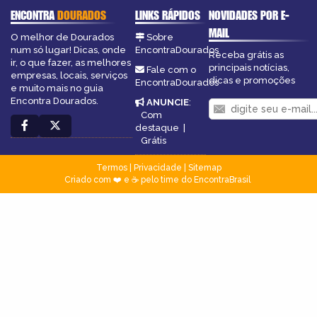
ENCONTRA
DOURADOS
LINKS RÁPIDOS
NOVIDADES POR E-
MAIL
O melhor de Dourados
Sobre
num só lugar! Dicas, onde
EncontraDourados
Receba grátis as
ir, o que fazer, as melhores
principais notícias,
Fale com o
empresas, locais, serviços
dicas e promoções
EncontraDourados
e muito mais no guia
Encontra Dourados.
ANUNCIE
:
Com
destaque
|
Grátis
Termos
|
Privacidade
|
Sitemap
Criado com ❤️ e ☕ pelo time do EncontraBrasil