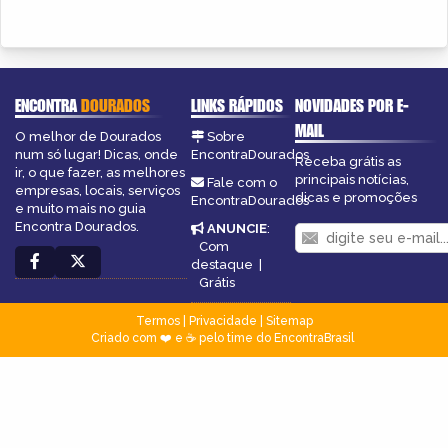
ENCONTRA
DOURADOS
LINKS RÁPIDOS
NOVIDADES POR E-
MAIL
O melhor de Dourados
Sobre
num só lugar! Dicas, onde
EncontraDourados
Receba grátis as
ir, o que fazer, as melhores
principais notícias,
Fale com o
empresas, locais, serviços
dicas e promoções
EncontraDourados
e muito mais no guia
Encontra Dourados.
ANUNCIE
:
Com
destaque
|
Grátis
Termos
|
Privacidade
|
Sitemap
Criado com ❤️ e ☕ pelo time do EncontraBrasil