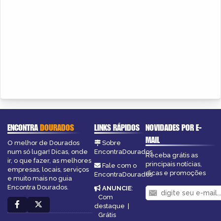
ENCONTRA
DOURADOS
LINKS RÁPIDOS
NOVIDADES POR E-
MAIL
O melhor de Dourados
Sobre
num só lugar! Dicas, onde
EncontraDourados
Receba grátis as
ir, o que fazer, as melhores
principais notícias,
Fale com o
empresas, locais, serviços
dicas e promoções
EncontraDourados
e muito mais no guia
Encontra Dourados.
ANUNCIE
:
Com
destaque
|
Grátis