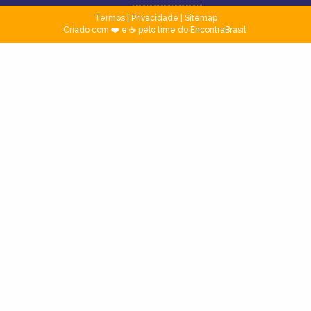
Termos
|
Privacidade
|
Sitemap
Criado com ❤️ e ☕ pelo time do EncontraBrasil