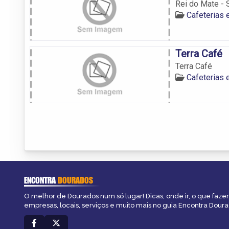
Rei do Mate - 
Cafeterias
Terra Café
Terra Café
Cafeterias
ENCONTRA
DOURADOS
O melhor de Dourados num só lugar! Dicas, onde ir, o que fazer
empresas, locais, serviços e muito mais no guia Encontra Doura