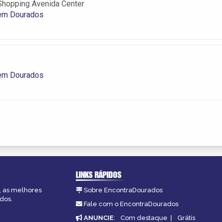
Shopping Avenida Center
 em Dourados
 em Dourados
LINKS RÁPIDOS
, as melhores
Sobre EncontraDourados
dos.
Fale com o EncontraDourados
ANUNCIE
:
Com destaque
|
Grátis