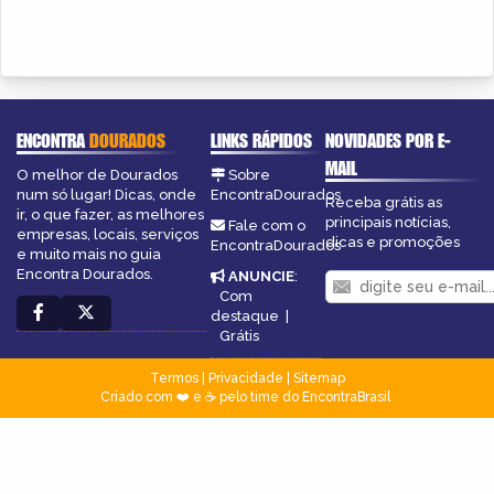
ENCONTRA
DOURADOS
LINKS RÁPIDOS
NOVIDADES POR E-
MAIL
O melhor de Dourados
Sobre
num só lugar! Dicas, onde
EncontraDourados
Receba grátis as
ir, o que fazer, as melhores
principais notícias,
Fale com o
empresas, locais, serviços
dicas e promoções
EncontraDourados
e muito mais no guia
Encontra Dourados.
ANUNCIE
:
Com
destaque
|
Grátis
Termos
|
Privacidade
|
Sitemap
Criado com ❤️ e ☕ pelo time do EncontraBrasil