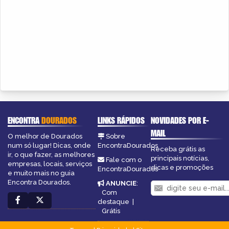
ENCONTRA
DOURADOS
LINKS RÁPIDOS
NOVIDADES POR E-
MAIL
O melhor de Dourados
Sobre
num só lugar! Dicas, onde
EncontraDourados
Receba grátis as
ir, o que fazer, as melhores
principais notícias,
Fale com o
empresas, locais, serviços
dicas e promoções
EncontraDourados
e muito mais no guia
Encontra Dourados.
ANUNCIE
:
Com
destaque
|
Grátis