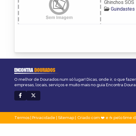
Ghinchos SOS
Guindastes
ENCONTRA
DOURADOS
O melhor de Dourados num só lugar! Dicas, onde ir, o que fazer
empresas, locais, serviços e muito mais no guia Encontra Doura
Termos
|
Privacidade
|
Sitemap
Criado com ❤️ e ☕ pelo time d