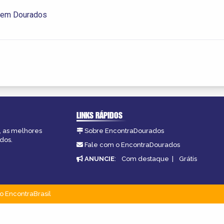
 em Dourados
LINKS RÁPIDOS
, as melhores
Sobre EncontraDourados
dos.
Fale com o EncontraDourados
ANUNCIE
:
Com destaque
|
Grátis
o EncontraBrasil