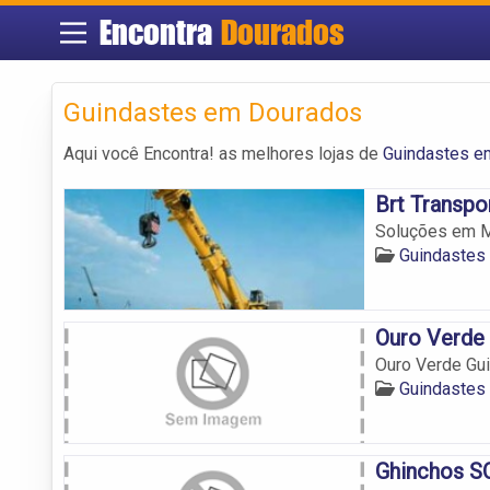
Encontra
Dourados
Guindastes em Dourados
Aqui você Encontra! as melhores lojas de
Guindastes e
Brt Transpo
Soluções em M
Guindastes
Ouro Verde
Ouro Verde Gu
Guindastes
Ghinchos S