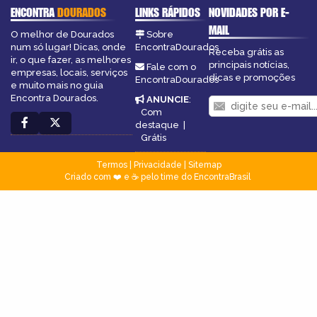
ENCONTRA
DOURADOS
LINKS RÁPIDOS
NOVIDADES POR E-
MAIL
O melhor de Dourados
Sobre
num só lugar! Dicas, onde
EncontraDourados
Receba grátis as
ir, o que fazer, as melhores
principais notícias,
Fale com o
empresas, locais, serviços
dicas e promoções
EncontraDourados
e muito mais no guia
Encontra Dourados.
ANUNCIE
:
Com
destaque
|
Grátis
Termos
|
Privacidade
|
Sitemap
Criado com ❤️ e ☕ pelo time do EncontraBrasil