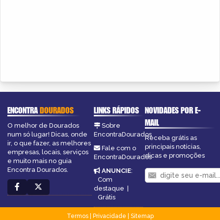
ENCONTRA
DOURADOS
LINKS RÁPIDOS
NOVIDADES POR E-
MAIL
O melhor de Dourados
Sobre
num só lugar! Dicas, onde
EncontraDourados
Receba grátis as
ir, o que fazer, as melhores
principais notícias,
Fale com o
empresas, locais, serviços
dicas e promoções
EncontraDourados
e muito mais no guia
Encontra Dourados.
ANUNCIE
:
Com
destaque
|
Grátis
Termos
|
Privacidade
|
Sitemap