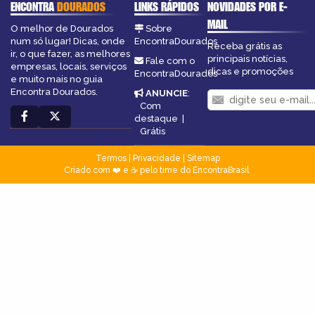
ENCONTRA
DOURADOS
LINKS RÁPIDOS
NOVIDADES POR E-
MAIL
O melhor de Dourados
Sobre
num só lugar! Dicas, onde
EncontraDourados
Receba grátis as
ir, o que fazer, as melhores
principais notícias,
Fale com o
empresas, locais, serviços
dicas e promoções
EncontraDourados
e muito mais no guia
Encontra Dourados.
ANUNCIE
:
Com
destaque
|
Grátis
Termos
|
Privacidade
|
Sitemap
Criado com ❤️ e ☕ pelo time do EncontraBrasil