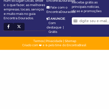
num só lugar! Dicas, onde
EncontraDourados
Receba grátis as
ir, o que fazer, as melhores
principais notícias,
Fale com o
empresas, locais, serviços
dicas e promoções
EncontraDourados
e muito mais no guia
Encontra Dourados.
ANUNCIE
:
Com
destaque
|
Grátis
Termos
|
Privacidade
|
Sitemap
Criado com ❤️ e ☕ pelo time do EncontraBrasil