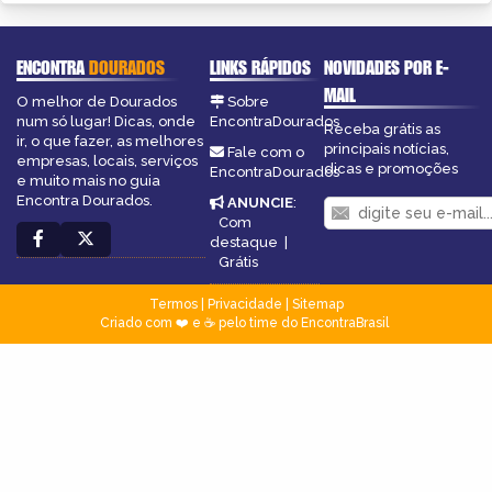
ENCONTRA
DOURADOS
LINKS RÁPIDOS
NOVIDADES POR E-
MAIL
O melhor de Dourados
Sobre
num só lugar! Dicas, onde
EncontraDourados
Receba grátis as
ir, o que fazer, as melhores
principais notícias,
Fale com o
empresas, locais, serviços
dicas e promoções
EncontraDourados
e muito mais no guia
Encontra Dourados.
ANUNCIE
:
Com
destaque
|
Grátis
Termos
|
Privacidade
|
Sitemap
Criado com ❤️ e ☕ pelo time do EncontraBrasil