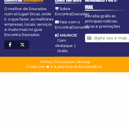
MAIL
O melhor de Dourados
Sobre
num só lugar! Dicas, onde
EncontraDourados
Receba grátis as
ir, o que fazer, as melhores
principais notícias,
Fale com o
empresas, locais, serviços
dicas e promoções
EncontraDourados
e muito mais no guia
Encontra Dourados.
ANUNCIE
:
Com
destaque
|
Grátis
Termos
|
Privacidade
|
Sitemap
Criado com ❤️ e ☕ pelo time do EncontraBrasil