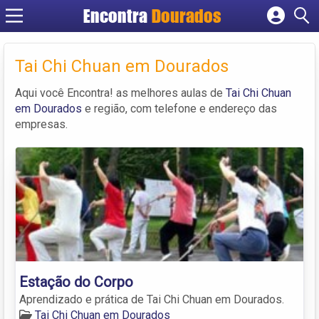
Encontra
Dourados
Cadastrar empresa
Fazer login
Tai Chi Chuan em Dourados
Criar conta
Aqui você Encontra! as melhores aulas de
Tai Chi Chuan
em Dourados
e região, com telefone e endereço das
empresas.
Estação do Corpo
Aprendizado e prática de Tai Chi Chuan em Dourados.
Tai Chi Chuan em Dourados