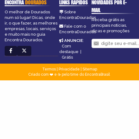
ENCONTRA
DOURADOS
LINKS RÁPIDOS
NOVIDADES POR E-
MAIL
O melhor de Dourados
Sobre
num só lugar! Dicas, onde
EncontraDourados
Receba grátis as
ir, o que fazer, as melhores
principais notícias,
Fale com o
empresas, locais, serviços
dicas e promoções
EncontraDourados
e muito mais no guia
Encontra Dourados.
ANUNCIE
:
Com
destaque
|
Grátis
Termos
|
Privacidade
|
Sitemap
Criado com ❤️ e ☕ pelo time do EncontraBrasil