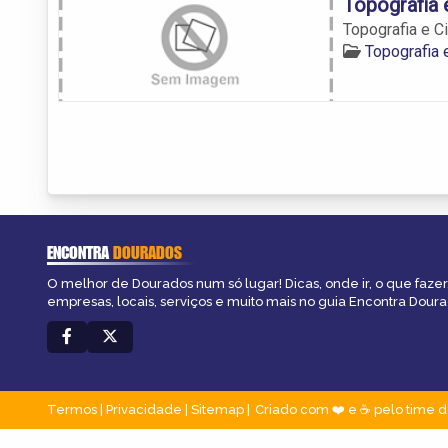
Topografia 
Topografia e C
Topografia
ENCONTRA
DOURADOS
O melhor de Dourados num só lugar! Dicas, onde ir, o que fazer
empresas, locais, serviços e muito mais no guia Encontra Doura
Termos
|
Privacidade
|
Sitemap
Criado com ❤️ e ☕ pelo time d