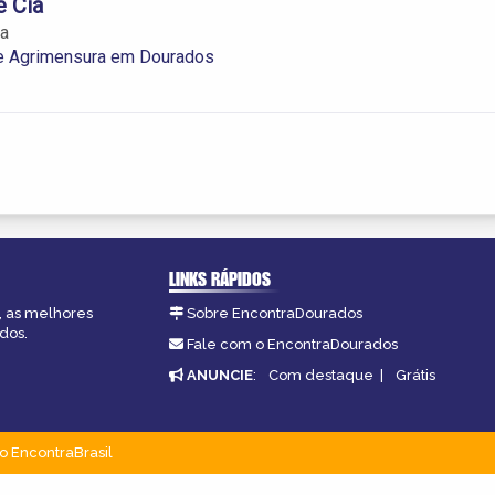
e Cia
ia
 e Agrimensura em Dourados
LINKS RÁPIDOS
, as melhores
Sobre EncontraDourados
dos.
Fale com o EncontraDourados
ANUNCIE
:
Com destaque
|
Grátis
o EncontraBrasil