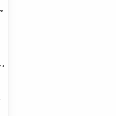
ra
e a
o