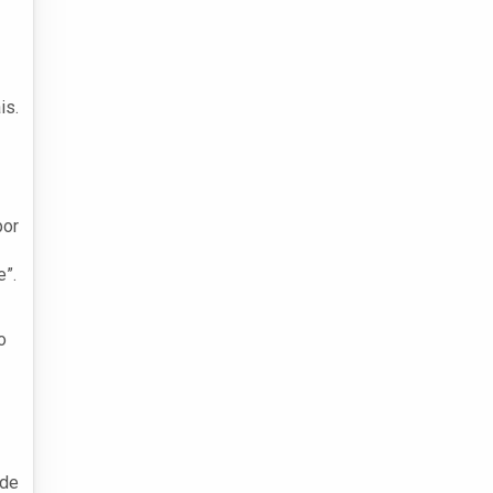
is.
por
e”.
o
 de