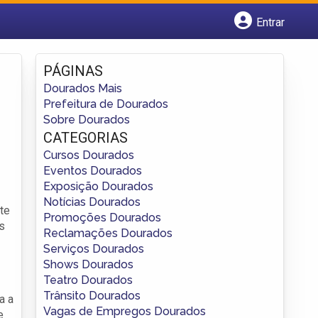
Entrar
Cadastrar empresa
Fazer login
PÁGINAS
Criar conta
Dourados Mais
Prefeitura de Dourados
Sobre Dourados
CATEGORIAS
Cursos Dourados
Eventos Dourados
Exposição Dourados
Notícias Dourados
te
Promoções Dourados
s
Reclamações Dourados
Serviços Dourados
Shows Dourados
Teatro Dourados
Trânsito Dourados
a a
Vagas de Empregos Dourados
e