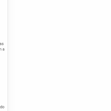
 as
m a
ndo