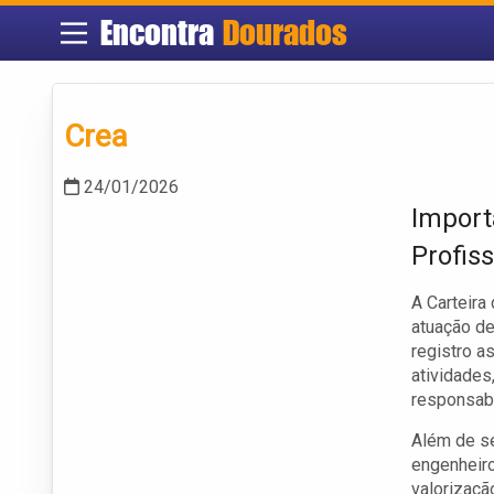
Encontra
Dourados
Crea
24/01/2026
Import
Profiss
A Carteira
atuação de
registro a
atividades
responsabi
Além de se
engenheiro
valorizaçã