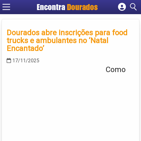
Encontra
Dourados
Cadastrar empresa
Fazer login
Dourados abre inscrições para food
Criar conta
trucks e ambulantes no ‘Natal
Encantado’
17/11/2025
Como