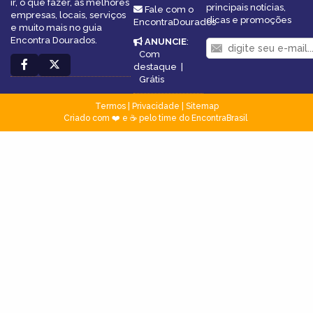
ir, o que fazer, as melhores
principais notícias,
Fale com o
empresas, locais, serviços
dicas e promoções
EncontraDourados
e muito mais no guia
Encontra Dourados.
ANUNCIE
:
Com
destaque
|
Grátis
Termos
|
Privacidade
|
Sitemap
Criado com ❤️ e ☕ pelo time do EncontraBrasil