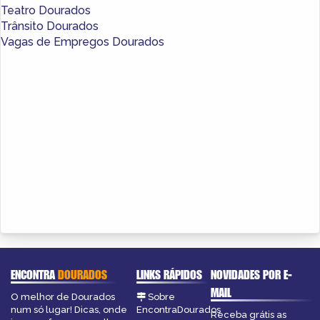
Teatro Dourados
Trânsito Dourados
Vagas de Empregos Dourados
ENCONTRA
DOURADOS
LINKS RÁPIDOS
NOVIDADES POR E-
MAIL
O melhor de Dourados
Sobre
num só lugar! Dicas, onde
EncontraDourados
Receba grátis as