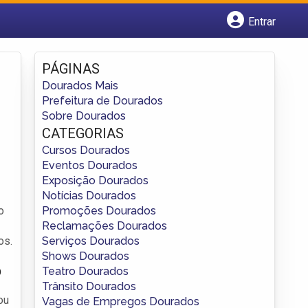
Entrar
Cadastrar empresa
Fazer login
PÁGINAS
Criar conta
Dourados Mais
Prefeitura de Dourados
Sobre Dourados
CATEGORIAS
Cursos Dourados
Eventos Dourados
Exposição Dourados
Notícias Dourados
Promoções Dourados
o
Reclamações Dourados
Serviços Dourados
os.
Shows Dourados
o
Teatro Dourados
Trânsito Dourados
ou
Vagas de Empregos Dourados