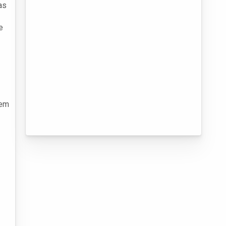
as
e
dem