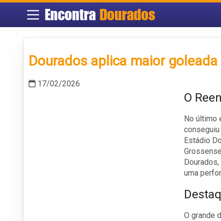
Encontra
Dourados
Dourados aplica maior goleada 
17/02/2026
O Reen
No último 
conseguiu 
Estádio Do
Grossense 
Dourados, 
uma perfo
Destaq
O grande d