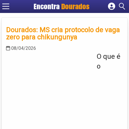
Encontra
Dourados
Cadastrar empresa
Fazer login
Dourados: MS cria protocolo de vaga
Criar conta
zero para chikungunya
08/04/2026
O que é
o