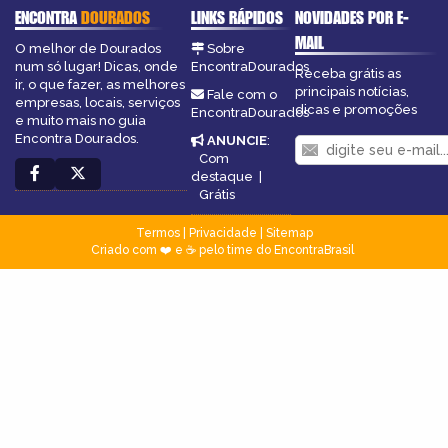
ENCONTRA
DOURADOS
LINKS RÁPIDOS
NOVIDADES POR E-
MAIL
O melhor de Dourados
Sobre
num só lugar! Dicas, onde
EncontraDourados
Receba grátis as
ir, o que fazer, as melhores
principais notícias,
Fale com o
empresas, locais, serviços
dicas e promoções
EncontraDourados
e muito mais no guia
Encontra Dourados.
ANUNCIE
:
Com
destaque
|
Grátis
Termos
|
Privacidade
|
Sitemap
Criado com ❤️ e ☕ pelo time do EncontraBrasil