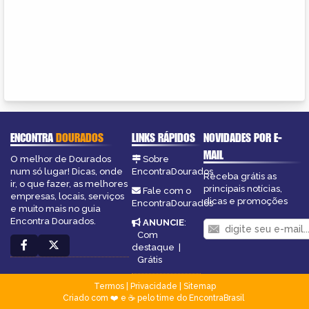
ENCONTRA
DOURADOS
LINKS RÁPIDOS
NOVIDADES POR E-
MAIL
O melhor de Dourados
Sobre
num só lugar! Dicas, onde
EncontraDourados
Receba grátis as
ir, o que fazer, as melhores
principais notícias,
Fale com o
empresas, locais, serviços
dicas e promoções
EncontraDourados
e muito mais no guia
Encontra Dourados.
ANUNCIE
:
Com
destaque
|
Grátis
Termos
|
Privacidade
|
Sitemap
Criado com ❤️ e ☕ pelo time do EncontraBrasil