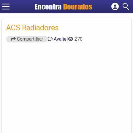
Encontra
Dourados
Cadastrar empresa
Fazer login
ACS Radiadores
Criar conta
Compartilhar
Avalie!
270