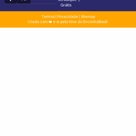
Grátis
Termos
|
Privacidade
|
Sitemap
Criado com ❤️ e ☕ pelo time do EncontraBrasil