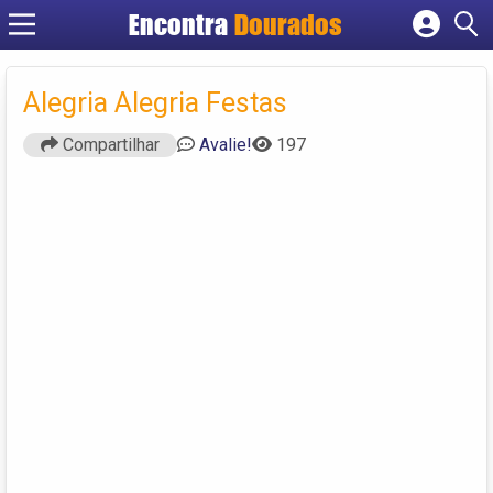
Encontra
Dourados
Cadastrar empresa
Fazer login
Alegria Alegria Festas
Criar conta
Compartilhar
Avalie!
197