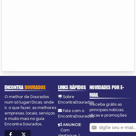
ENCONTRA
DOURADOS
LINKS RÁPIDOS
NOVIDADES POR E-
MAIL
O melhor de Dourados
Sobre
num só lugar! Dicas, onde
EncontraDourados
Receba grátis as
ir, o que fazer, as melhores
principais notícias,
Fale com o
empresas, locais, serviços
dicas e promoções
EncontraDourados
e muito mais no guia
Encontra Dourados.
ANUNCIE
:
Com
destaque
|