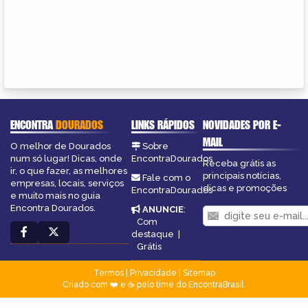
ENCONTRA
DOURADOS
LINKS RÁPIDOS
NOVIDADES POR E-
MAIL
O melhor de Dourados
Sobre
num só lugar! Dicas, onde
EncontraDourados
Receba grátis as
ir, o que fazer, as melhores
principais notícias,
Fale com o
empresas, locais, serviços
dicas e promoções
EncontraDourados
e muito mais no guia
Encontra Dourados.
ANUNCIE
:
Com
destaque
|
Grátis
Termos
|
Privacidade
|
Sitemap
Criado com ❤️ e ☕ pelo time do EncontraBrasil