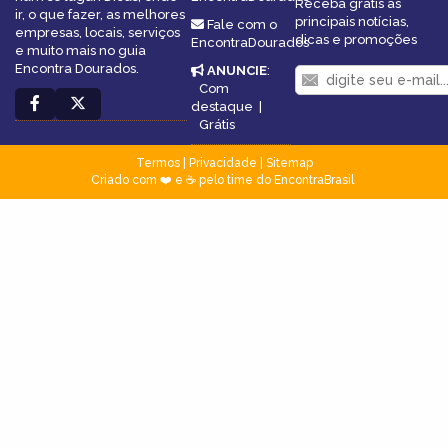
Receba grátis as
ir, o que fazer, as melhores
principais notícias,
Fale com o
empresas, locais, serviços
dicas e promoções
EncontraDourados
e muito mais no guia
Encontra Dourados.
ANUNCIE
:
Com
destaque
|
Grátis
Termos
|
Privacidade
|
Sitemap
Criado com ❤️ e ☕ pelo time do EncontraBrasil