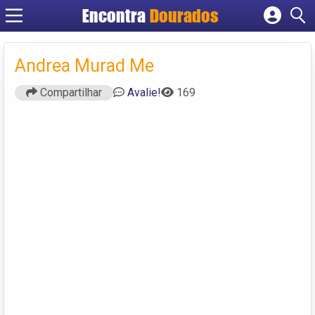
Encontra
Dourados
Cadastrar empresa
Fazer login
Andrea Murad Me
Criar conta
Compartilhar
Avalie!
169