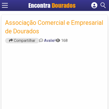
Encontra
Dourados
Cadastrar empresa
Fazer login
Associação Comercial e Empresarial
Criar conta
de Dourados
Compartilhar
Avalie!
168