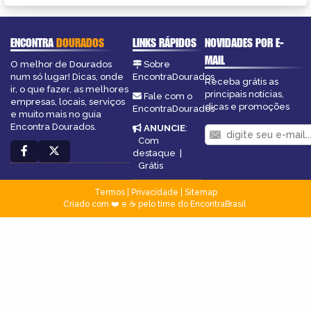
ENCONTRA
DOURADOS
LINKS RÁPIDOS
NOVIDADES POR E-
MAIL
O melhor de Dourados
Sobre
num só lugar! Dicas, onde
EncontraDourados
Receba grátis as
ir, o que fazer, as melhores
principais notícias,
Fale com o
empresas, locais, serviços
dicas e promoções
EncontraDourados
e muito mais no guia
Encontra Dourados.
ANUNCIE
:
Com
destaque
|
Grátis
Termos
|
Privacidade
|
Sitemap
Criado com ❤️ e ☕ pelo time do EncontraBrasil