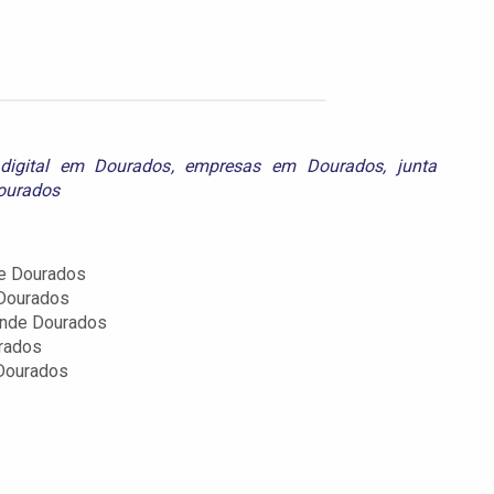
o digital em Dourados
,
empresas em Dourados
,
junta
Dourados
e Dourados
 Dourados
ande Dourados
rados
Dourados