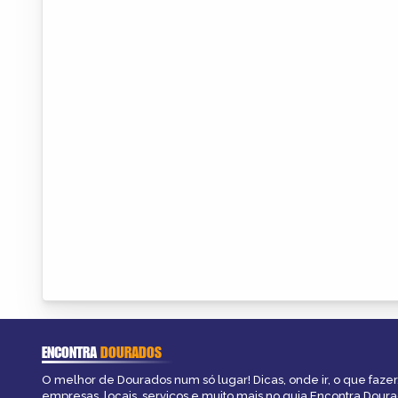
ENCONTRA
DOURADOS
O melhor de Dourados num só lugar! Dicas, onde ir, o que fazer
empresas, locais, serviços e muito mais no guia Encontra Doura