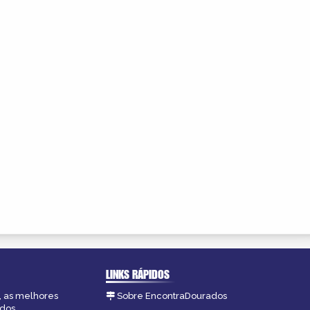
LINKS RÁPIDOS
, as melhores
Sobre EncontraDourados
dos.