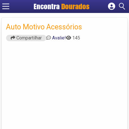
Encontra
Dourados
Cadastrar empresa
Fazer login
Auto Motivo Acessórios
Criar conta
Compartilhar
Avalie!
145