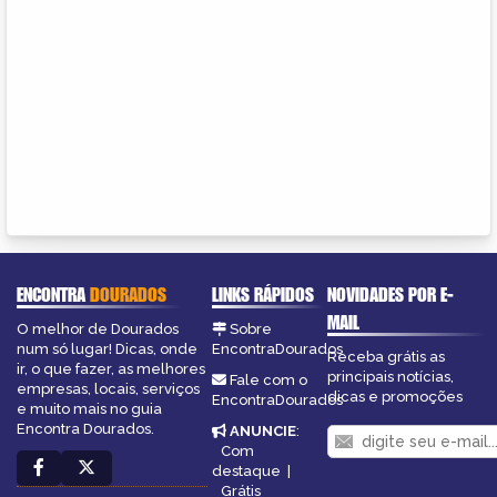
ENCONTRA
DOURADOS
LINKS RÁPIDOS
NOVIDADES POR E-
MAIL
O melhor de Dourados
Sobre
num só lugar! Dicas, onde
EncontraDourados
Receba grátis as
ir, o que fazer, as melhores
principais notícias,
Fale com o
empresas, locais, serviços
dicas e promoções
EncontraDourados
e muito mais no guia
Encontra Dourados.
ANUNCIE
:
Com
destaque
|
Grátis