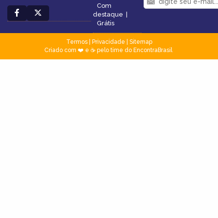
Com
destaque
|
Grátis
Termos
|
Privacidade
|
Sitemap
Criado com ❤️ e ☕ pelo time do EncontraBrasil