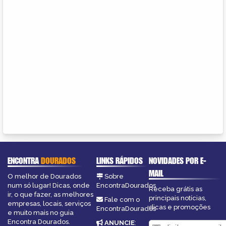
ENCONTRA
DOURADOS
LINKS RÁPIDOS
NOVIDADES POR E-
MAIL
O melhor de Dourados
Sobre
num só lugar! Dicas, onde
EncontraDourados
Receba grátis as
ir, o que fazer, as melhores
principais notícias,
Fale com o
empresas, locais, serviços
dicas e promoções
EncontraDourados
e muito mais no guia
Encontra Dourados.
ANUNCIE
: