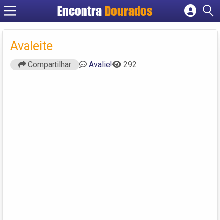
Encontra
Dourados
Cadastrar empresa
Fazer login
Avaleite
Criar conta
Compartilhar
Avalie!
292