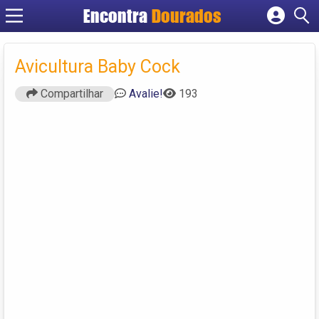
Encontra
Dourados
Cadastrar empresa
Fazer login
Avicultura Baby Cock
Criar conta
Compartilhar
Avalie!
193