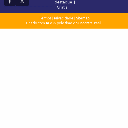
destaque
|
Grátis
Termos
|
Privacidade
|
Sitemap
Criado com ❤️ e ☕ pelo time do EncontraBrasil