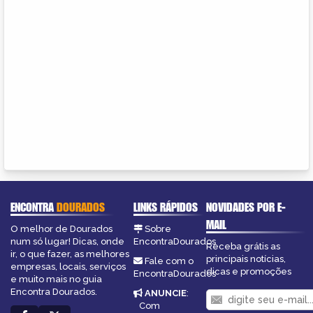
ENCONTRA
DOURADOS
LINKS RÁPIDOS
NOVIDADES POR E-
MAIL
O melhor de Dourados
Sobre
num só lugar! Dicas, onde
EncontraDourados
Receba grátis as
ir, o que fazer, as melhores
principais notícias,
Fale com o
empresas, locais, serviços
dicas e promoções
EncontraDourados
e muito mais no guia
Encontra Dourados.
ANUNCIE
:
Com