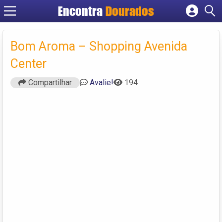
Encontra
Dourados
Cadastrar empresa
Fazer login
Bom Aroma – Shopping Avenida
Criar conta
Center
Compartilhar
Avalie!
194