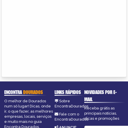
ENCONTRA
DOURADOS
LINKS RÁPIDOS
NOVIDADES POR E-
MAIL
O melhor de Dourados
Sobre
num só lugar! Dicas, onde
EncontraDourados
Receba grátis as
ir, o que fazer, as melhores
principais notícias,
Fale com o
empresas, locais, serviços
dicas e promoções
EncontraDourados
e muito mais no guia
Encontra Dourados.
ANUNCIE
: