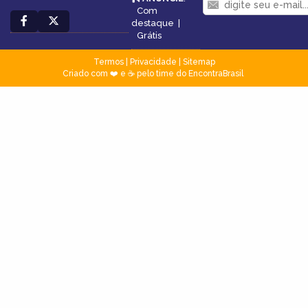
Com
destaque
|
Grátis
Termos
|
Privacidade
|
Sitemap
Criado com ❤️ e ☕ pelo time do EncontraBrasil