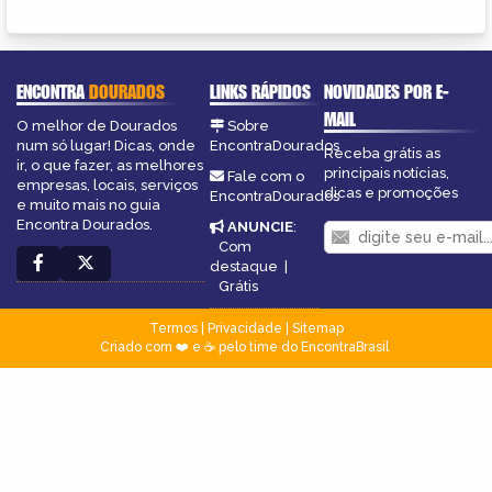
ENCONTRA
DOURADOS
LINKS RÁPIDOS
NOVIDADES POR E-
MAIL
O melhor de Dourados
Sobre
num só lugar! Dicas, onde
EncontraDourados
Receba grátis as
ir, o que fazer, as melhores
principais notícias,
Fale com o
empresas, locais, serviços
dicas e promoções
EncontraDourados
e muito mais no guia
Encontra Dourados.
ANUNCIE
:
Com
destaque
|
Grátis
Termos
|
Privacidade
|
Sitemap
Criado com ❤️ e ☕ pelo time do EncontraBrasil