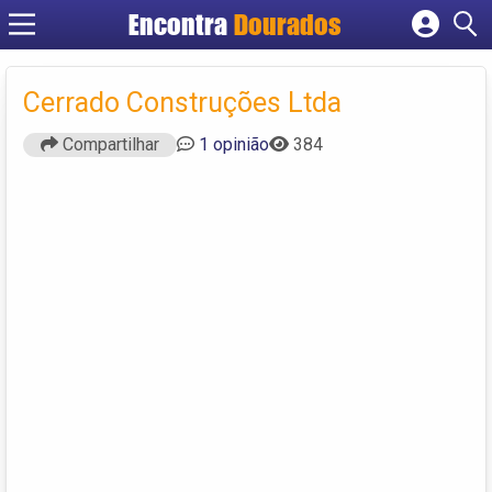
Encontra
Dourados
Cadastrar empresa
Fazer login
Cerrado Construções Ltda
Criar conta
Compartilhar
1 opinião
384