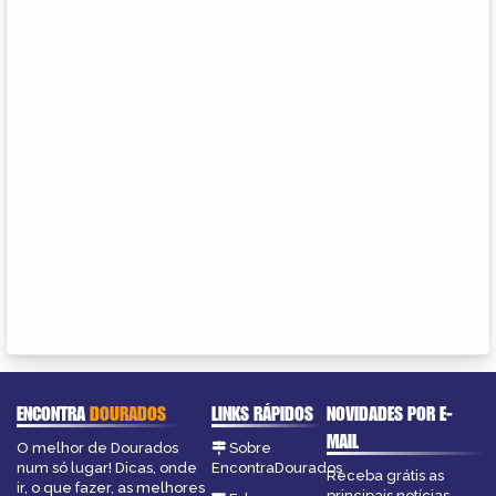
ENCONTRA
DOURADOS
LINKS RÁPIDOS
NOVIDADES POR E-
MAIL
O melhor de Dourados
Sobre
num só lugar! Dicas, onde
EncontraDourados
Receba grátis as
ir, o que fazer, as melhores
principais notícias,