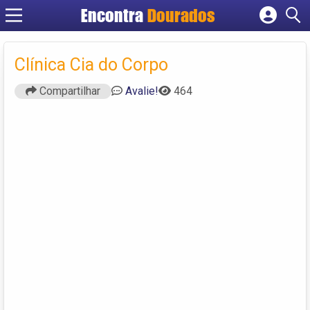
Encontra
Dourados
Cadastrar empresa
Fazer login
Clínica Cia do Corpo
Criar conta
Compartilhar
Avalie!
464