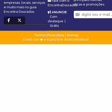
Fale com o
empresas, locais, serviços
dicas e promoções
EncontraDourados
e muito mais no guia
Encontra Dourados.
ANUNCIE
:
Com
destaque
|
Grátis
Termos
|
Privacidade
|
Sitemap
Criado com ❤️ e ☕ pelo time do EncontraBrasil